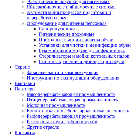
Электрические ловушки для насекомых
Яйцеразбивочные и яйцемоечные системы
Автоматизация процессов подготовки и
переработки сырья
Оборудование для гигиены персонала
Санпропускники
Гигиенические проходные
Проходные станции гигиены обуви
Установки для чистки и дезинфекции обуви
Рукомойники и модули дезинфекции рук
Стерилизаторы и мойки коптильных палок
Системы хранения и дезинфекции обуви
Сервис
Запасные части и комплектующие
Инструкции по эксплуатации оборудования
Выставки
Партнеры
Мясоперерабатывающая промышленность
Птицеперерабатывающая промышленность
Молочная промышленность
Кондитерская и хлебопекарная промышленность
Рыбоперерабатывающая промышленность
Рестораны, отели, фабрики кухни
Другие отрасли
Контакты