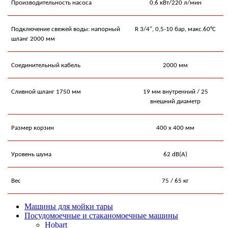
Производительность насоса
0,6 кВт/
220
л/мин
Подключение свежей воды: напорный
R 3/4", 0,5-10 бар, макс.60°C
шланг 2000 мм
Соединительный кабель
2000 мм
Сливной шланг
1750
мм
19
мм внутренний / 2
5
внешний диаметр
Размер корзин
4
00 х
4
00 мм
Уровень шума
62
dB(A)
Вес
75
/
65
кг
Машины для мойки тары
Посудомоечные и стаканомоечные машины
Hobart