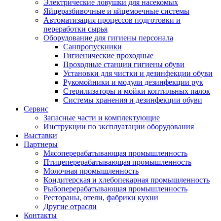
Электрические ловушки для насекомых
Яйцеразбивочные и яйцемоечные системы
Автоматизация процессов подготовки и
переработки сырья
Оборудование для гигиены персонала
Санпропускники
Гигиенические проходные
Проходные станции гигиены обуви
Установки для чистки и дезинфекции обуви
Рукомойники и модули дезинфекции рук
Стерилизаторы и мойки коптильных палок
Системы хранения и дезинфекции обуви
Сервис
Запасные части и комплектующие
Инструкции по эксплуатации оборудования
Выставки
Партнеры
Мясоперерабатывающая промышленность
Птицеперерабатывающая промышленность
Молочная промышленность
Кондитерская и хлебопекарная промышленность
Рыбоперерабатывающая промышленность
Рестораны, отели, фабрики кухни
Другие отрасли
Контакты