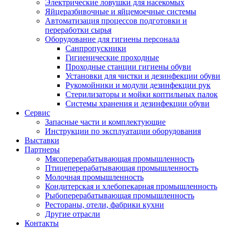
Электрические ловушки для насекомых
Яйцеразбивочные и яйцемоечные системы
Автоматизация процессов подготовки и
переработки сырья
Оборудование для гигиены персонала
Санпропускники
Гигиенические проходные
Проходные станции гигиены обуви
Установки для чистки и дезинфекции обуви
Рукомойники и модули дезинфекции рук
Стерилизаторы и мойки коптильных палок
Системы хранения и дезинфекции обуви
Сервис
Запасные части и комплектующие
Инструкции по эксплуатации оборудования
Выставки
Партнеры
Мясоперерабатывающая промышленность
Птицеперерабатывающая промышленность
Молочная промышленность
Кондитерская и хлебопекарная промышленность
Рыбоперерабатывающая промышленность
Рестораны, отели, фабрики кухни
Другие отрасли
Контакты