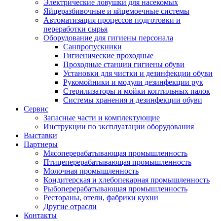
Электрические ловушки для насекомых
Яйцеразбивочные и яйцемоечные системы
Автоматизация процессов подготовки и
переработки сырья
Оборудование для гигиены персонала
Санпропускники
Гигиенические проходные
Проходные станции гигиены обуви
Установки для чистки и дезинфекции обуви
Рукомойники и модули дезинфекции рук
Стерилизаторы и мойки коптильных палок
Системы хранения и дезинфекции обуви
Сервис
Запасные части и комплектующие
Инструкции по эксплуатации оборудования
Выставки
Партнеры
Мясоперерабатывающая промышленность
Птицеперерабатывающая промышленность
Молочная промышленность
Кондитерская и хлебопекарная промышленность
Рыбоперерабатывающая промышленность
Рестораны, отели, фабрики кухни
Другие отрасли
Контакты