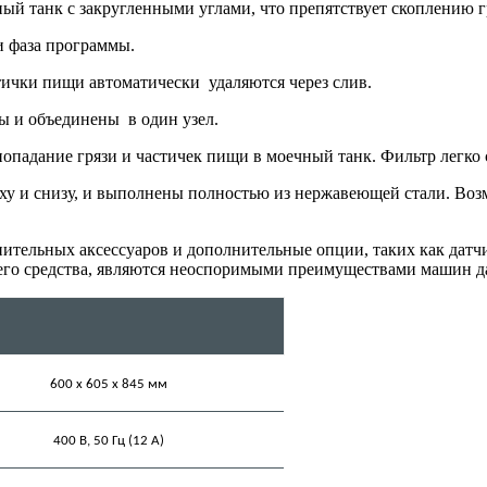
ый танк с закругленными углами, что препятствует скоплению г
и фаза программы.
тички пищи автоматически удаляются через слив.
ы и объединены в один узел.
падание грязи и частичек пищи в моечный танк. Фильтр легко 
 и снизу, и выполнены полностью из нержавеющей стали. Возм
ительных аксессуаров и дополнительные опции, таких как датч
его средства, являются неоспоримыми преимуществами машин д
600 x 605 х 845 мм
400 В, 50 Гц (12 А)