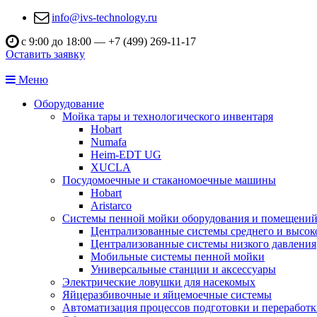
info@ivs-technology.ru
с 9:00 до 18:00 —
+7 (499) 269-11-17
Оставить заявку
Меню
Оборудование
Мойка тары и технологического инвентаря
Hobart
Numafa
Heim-EDT UG
XUCLA
Посудомоечные и стаканомоечные машины
Hobart
Aristarco
Системы пенной мойки оборудования и помещени
Централизованные системы среднего и высок
Централизованные системы низкого давления
Мобильные системы пенной мойки
Универсальные станции и аксессуары
Электрические ловушки для насекомых
Яйцеразбивочные и яйцемоечные системы
Автоматизация процессов подготовки и переработк