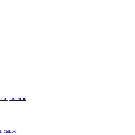
й
ого давления
и сырья