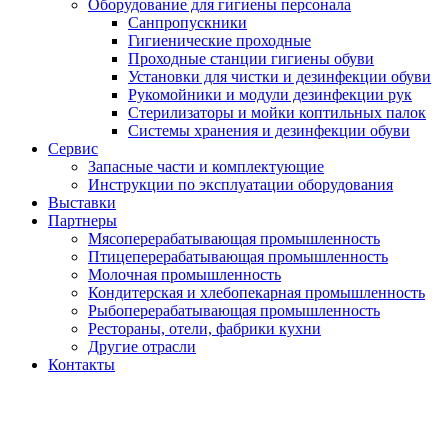
Оборудование для гигиены персонала
Санпропускники
Гигиенические проходные
Проходные станции гигиены обуви
Установки для чистки и дезинфекции обуви
Рукомойники и модули дезинфекции рук
Стерилизаторы и мойки коптильных палок
Системы хранения и дезинфекции обуви
Сервис
Запасные части и комплектующие
Инструкции по эксплуатации оборудования
Выставки
Партнеры
Мясоперерабатывающая промышленность
Птицеперерабатывающая промышленность
Молочная промышленность
Кондитерская и хлебопекарная промышленность
Рыбоперерабатывающая промышленность
Рестораны, отели, фабрики кухни
Другие отрасли
Контакты